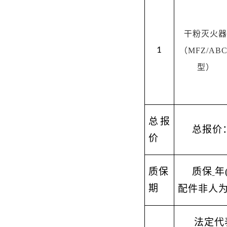
干粉灭火器
1
（
MFZ/AB
型
）
总报
总报价
价
质保
质保
年
期
配件非人
法定代