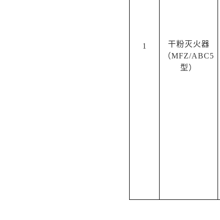
干粉灭火器
1
（
MFZ/ABC
5
型
）