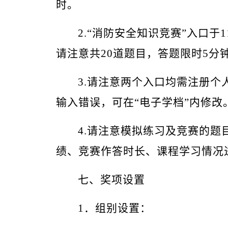
时
。
2.
“
消防安全知识竞赛
”
入口于
请注意共20道题目，答题限时
5
分
3.请注意两个入口均需注册
输入错误，可在
“
电子学档
”
内修改
4.请注意模拟练习及竞赛的
绩
、
竞赛作答时长
、
课程学习情况
七、奖项设置
1．
组别
设
置：