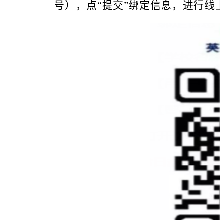
号
）
，点
“
提交
”
绑定信息，进行线